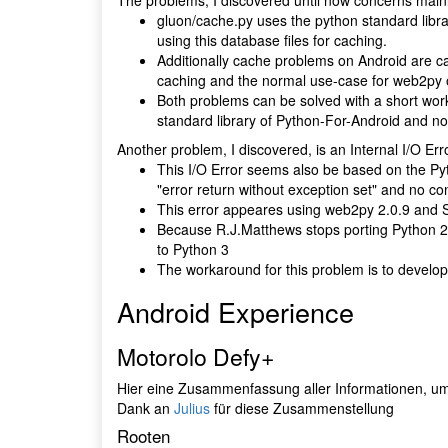
The problems, I discovered until now concerns main
gluon/cache.py uses the python standard libr
using this database files for caching.
Additionally cache problems on Android are cau
caching and the normal use-case for web2py on
Both problems can be solved with a short wo
standard library of Python-For-Android and no
Another problem, I discovered, is an Internal I/O Err
This I/O Error seems also be based on the Pyt
"error return without exception set" and no con
This error appeares using web2py 2.0.9 and 
Because R.J.Matthews stops porting Python 2.
to Python 3
The workaround for this problem is to develo
Android Experience
Motorolo Defy+
Hier eine Zusammenfassung aller Informationen, um
Dank an
Julius
für diese Zusammenstellung
Rooten