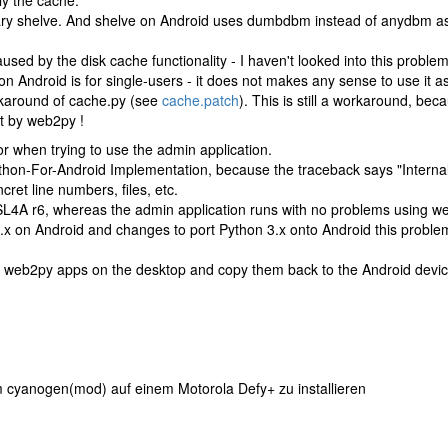
ly the cache:
ary shelve. And shelve on Android uses dumbdbm instead of anydbm as 
sed by the disk cache functionality - I haven't looked into this proble
 Android is for single-users - it does not makes any sense to use it a
rkaround of cache.py (see
cache.patch
). This is still a workaround, be
t by web2py !
or when trying to use the admin application.
hon-For-Android Implementation, because the traceback says "Internal er
cret line numbers, files, etc.
SL4A r6, whereas the admin application runs with no problems using w
x on Android and changes to port Python 3.x onto Android this problem 
p web2py apps on the desktop and copy them back to the Android devic
 cyanogen(mod) auf einem Motorola Defy+ zu installieren