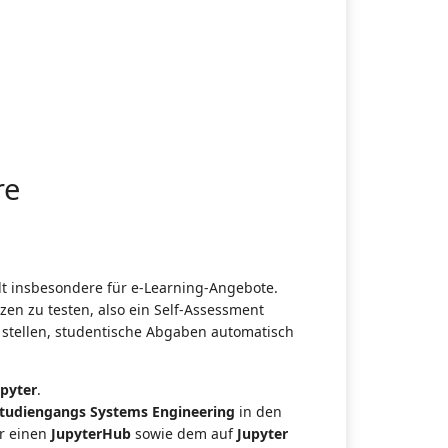
re
ilt insbesondere für e-Learning-Angebote.
zen zu testen, also ein Self-Assessment
u stellen, studentische Abgaben automatisch
upyter
.
Studiengangs Systems Engineering
in den
er einen
JupyterHub
sowie dem auf
Jupyter