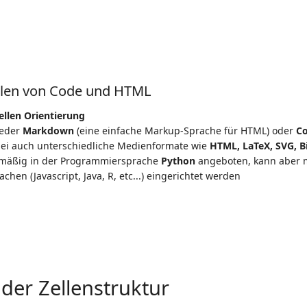
ellen von Code und HTML
ellen Orientierung
eder
Markdown
(eine einfache Markup-Sprache für HTML) oder
C
bei auch unterschiedliche Medienformate wie
HTML, LaTeX, SVG, Bi
dmäßig in der Programmiersprache
Python
angeboten, kann aber m
hen (Javascript, Java, R, etc...) eingerichtet werden
 der Zellenstruktur