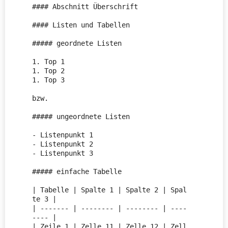
#### Abschnitt Überschrift

#### Listen und Tabellen

##### geordnete Listen

1. Top 1

1. Top 2

1. Top 3

bzw.

##### ungeordnete Listen

- Listenpunkt 1

- Listenpunkt 2

- Listenpunkt 3

##### einfache Tabelle

| Tabelle | Spalte 1 | Spalte 2 | Spal
te 3 |

| ------- | -------- | -------- | ----
---- |

| Zeile 1 | Zelle 11 | Zelle 12 | Zell