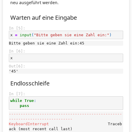
neu ausgeführt werden.
Warten auf eine Eingabe
In [5]:
x
=
input
(
"Bitte geben sie eine Zahl ein:"
)
In [6]:
x
Out[6]:
'45'
Endlosschleife
In [7]:
while
True
:
pass
------------------------------------------------
---------------------------
KeyboardInterrupt
                         Traceb