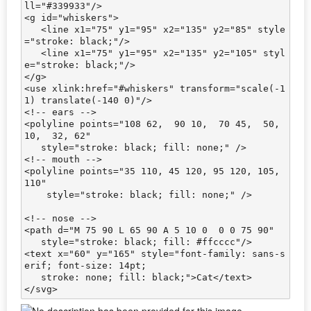
ll="#339933"/>

<g id="whiskers">

   <line x1="75" y1="95" x2="135" y2="85" style
="stroke: black;"/>

   <line x1="75" y1="95" x2="135" y2="105" styl
e="stroke: black;"/>

</g>

<use xlink:href="#whiskers" transform="scale(-1 
1) translate(-140 0)"/>

<!-- ears -->

<polyline points="108 62,  90 10,  70 45,  50, 
10,  32, 62"

   style="stroke: black; fill: none;" />

<!-- mouth -->

<polyline points="35 110, 45 120, 95 120, 105, 
110"

    style="stroke: black; fill: none;" />

<!-- nose -->

<path d="M 75 90 L 65 90 A 5 10 0  0 0 75 90"

   style="stroke: black; fill: #ffcccc"/>

<text x="60" y="165" style="font-family: sans-s
erif; font-size: 14pt;

   stroke: none; fill: black;">Cat</text>
