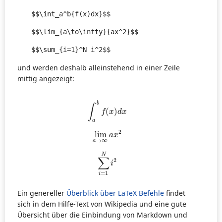
$$\int_a^b{f(x)dx}$$

$$\lim_{a\to\infty}{ax^2}$$

$$\sum_{i=1}^N i^2$$
und werden deshalb alleinstehend in einer Zeile
mittig angezeigt:
∫
a
b
f
(
x
)
d
x
b
∫
(
)
f
x
d
x
a
lim
a
→
∞
a
x
2
2
lim
a
x
→
∞
a
∑
i
=
1
N
i
2
N
∑
2
i
=
1
i
Ein genereller
Überblick über LaTeX Befehle
findet
sich in dem Hilfe-Text von Wikipedia und eine gute
Übersicht über die Einbindung von Markdown und