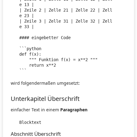
e 13 | 

| Zeile 2 | Zelle 21 | Zelle 22 | Zell
e 23 | 

| Zeile 3 | Zelle 31 | Zelle 32 | Zell
e 33 | 

#### eingebetter Code

```python

def f(x):

    """ Funktion f(x) = x**2 """

    return x**2

```
wird folgendermaßen umgesetzt:
Unterkapitel Überschrift
einfacher Text in einem
Paragraphen
Blocktext
Abschnitt Überschrift