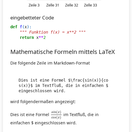
Zeile 3
Zelle 31
Zelle 32
Zelle 33
eingebetteter Code
def
f
(
x
):
""" Funktion f(x) = x**2 """
return
x
**
2
Mathematische Formeln mittels LaTeX
Die folgende Zeile im Markdown-Format
Dies ist eine Formel $\frac{sin(x)}{co
s(x)}$ im Textfluß, die in einfachen $ 
eingeschlossen wird.
wird folgendermaßen angezeigt:
s
i
n
(
x
)
c
o
s
(
x
)
(
)
s
i
n
x
Dies ist eine Formel
im Textfluß, die in
(
)
c
o
s
x
einfachen $ eingeschlossen wird.