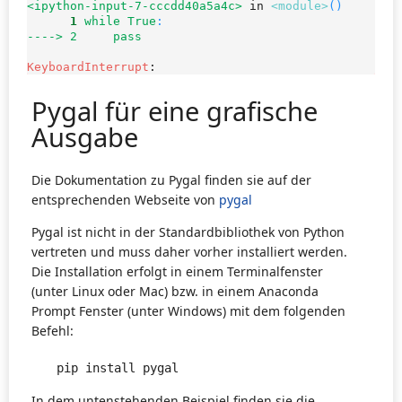
<ipython-input-7-cccdd40a5a4c>
 in 
<module>
()
      1
while
True
:
----> 2
pass
KeyboardInterrupt
: 
Pygal für eine grafische
Ausgabe
Die Dokumentation zu Pygal finden sie auf der
entsprechenden Webseite von
pygal
Pygal ist nicht in der Standardbibliothek von Python
vertreten und muss daher vorher installiert werden.
Die Installation erfolgt in einem Terminalfenster
(unter Linux oder Mac) bzw. in einem Anaconda
Prompt Fenster (unter Windows) mit dem folgenden
Befehl:
pip install pygal
In dem untenstehenden Beispiel finden sie die