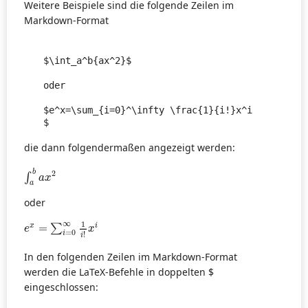
Weitere Beispiele sind die folgende Zeilen im
Markdown-Format
$\int_a^b{ax^2}$

oder

$e^x=\sum_{i=0}^\infty \frac{1}{i!}x^i
$
die dann folgendermaßen angezeigt werden:
∫
a
b
a
x
2
b
2
∫
a
x
a
oder
e
x
=
∑
i
=
0
∞
1
i
!
x
i
∞
1
x
i
=
∑
e
x
=
0
i
!
i
In den folgenden Zeilen im Markdown-Format
werden die LaTeX-Befehle in doppelten $
eingeschlossen: