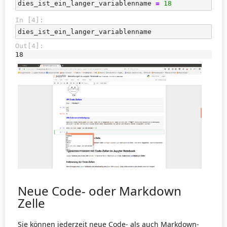
dies_ist_ein_langer_variablenname
=
18
In [4]:
dies_ist_ein_langer_variablenname
Out[4]:
18
Neue Code- oder Markdown
Zelle
Sie können jederzeit neue Code- als auch Markdown-