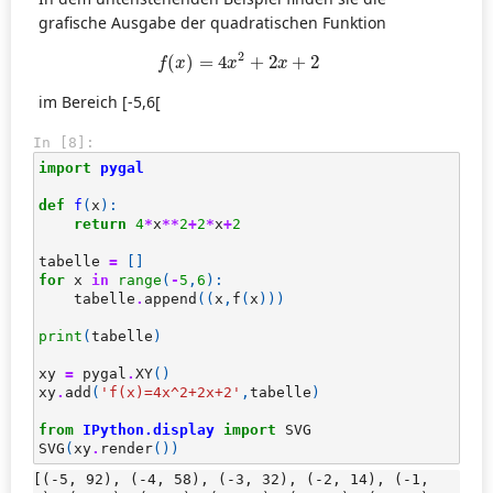
grafische Ausgabe der quadratischen Funktion
f
(
x
)
=
4
x
2
+
2
x
+
2
2
(
)
=
4
+
2
+
2
f
x
x
x
im Bereich [-5,6[
In [8]:
import
pygal
def
f
(
x
):
return
4
*
x
**
2
+
2
*
x
+
2
tabelle
=
[]
for
x
in
range
(
-
5
,
6
):
tabelle
.
append
((
x
,
f
(
x
)))
print
(
tabelle
)
xy
=
pygal
.
XY
()
xy
.
add
(
'f(x)=4x^2+2x+2'
,
tabelle
)
from
IPython.display
import
SVG
SVG
(
xy
.
render
())
[(-5, 92), (-4, 58), (-3, 32), (-2, 14), (-1, 