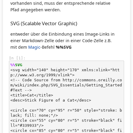
vorhanden sind, muss der entsprechende relative
Pfad angegeben werden.
SVG (Scalable Vector Graphic)
entweder über die Einbindung eines Image-Links in
einer Markdown-Zelle oder in einer Code-Zelle z.B.
mit dem
Magic
-Befehl
%%SVG
In [1]:
%%
SVG
<svg width="140" height="170" xmlns:xlink="htt
p://www.w3.org/1999/xlink">

<!-- Code Source from http://commons.oreilly.co
m/wiki/index.php/SVG_Essentials/Getting_Started
#Text -->

<title>Cat</title>

<desc>Stick Figure of a Cat</desc>

<circle cx="70" cy="95" r="50" style="stroke: b
lack; fill: none;"/>

<circle cx="55" cy="80" r="5" stroke="black" fi
ll="#339933"/>

<circle cx="85" cy="80" r="5" stroke="black" fi