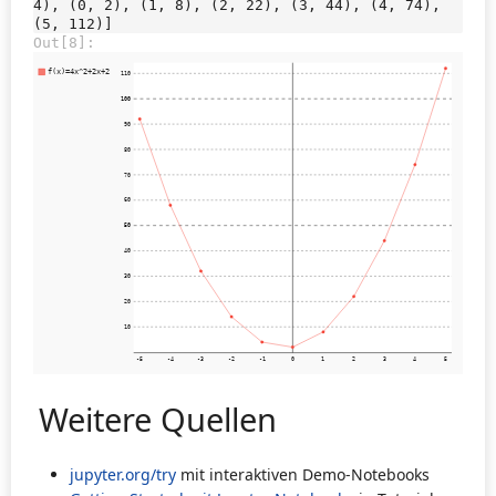
4), (0, 2), (1, 8), (2, 22), (3, 44), (4, 74), 
Out[8]:
Weitere Quellen
jupyter.org/try
mit interaktiven Demo-Notebooks